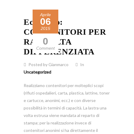
Aprile
06
Ecologico:
2015
CONTENITORI PER
0
RACCOLTA
Comment
DIFFERENZIATA
Posted by Gianmarco
In
Uncategorized
Realizziamo contenitori per molteplici scopi
(rifiuti ospedalieri, carta, plastica, lattine, toner
e cartucce, anonimi, ecc.) e con diverse
possibilità in termini di capacità. La lastra una
volta estrusa viene mandata al reparto di
stampa; per la realizzazione invece di
contenitori anonimi si ha direttamente il