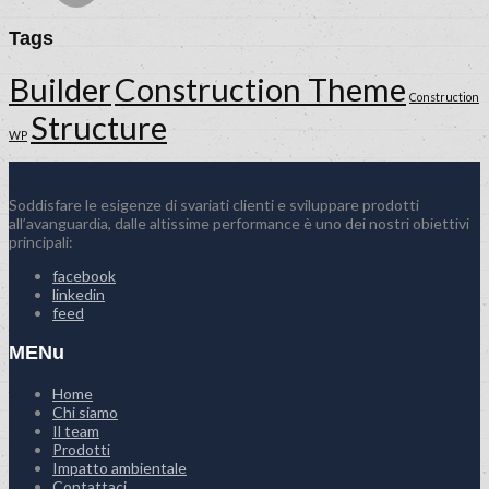
Tags
Builder
Construction Theme
Construction
Structure
WP
Soddisfare le esigenze di svariati clienti e sviluppare prodotti
all’avanguardia, dalle altissime performance è uno dei nostri obiettivi
principali:
facebook
linkedin
feed
MENu
Home
Chi siamo
Il team
Prodotti
Impatto ambientale
Contattaci