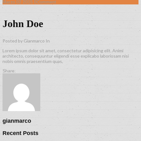
Marzo
02
2015
0
Comment
John Doe
Posted by Gianmarco
In
Lorem ipsum dolor sit amet, consectetur adipisicing elit. Animi
architecto, consequuntur eligendi esse explicabo laboriosam nisi
nobis omnis praesentium quas.
Share:
gianmarco
Recent Posts