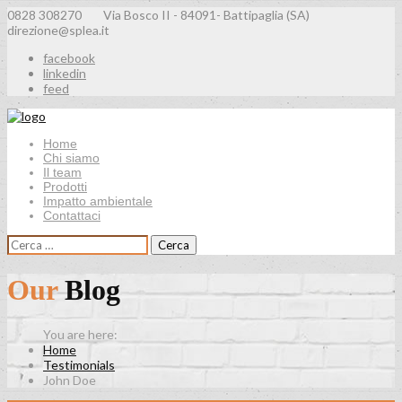
0828 308270
Via Bosco II - 84091- Battipaglia (SA)
direzione@splea.it
facebook
linkedin
feed
Home
Chi siamo
Il team
Prodotti
Impatto ambientale
Contattaci
Ricerca
per:
Our
Blog
Home
Testimonials
John Doe