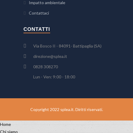
Impatto ambientale
Contattaci
CONTATTI
Via Bosco II - 84091- Battipaglia (SA)
direzione@splea.it
0828 308270
Lun - Ven: 9:00 - 18:00
Copyright 2022 splea.it. Diritti riservati.
Home
Chi siamo