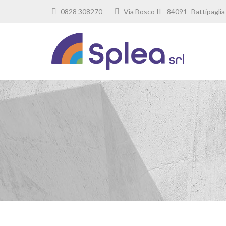
0828 308270
Via Bosco II - 84091- Battipag