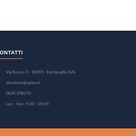
ONTATTI
Via Bosco II - 84091- Battipaglia (SA)
direzione@splea.it
0828 308270
Lun - Ven: 9:00 - 18:00