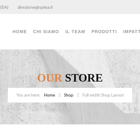
lia (SA)
direzione@splea.it
HOME
CHI SIAMO
IL TEAM
PRODOTTI
IMPAT
OUR
STORE
Home
Shop
Full width Shop Layout