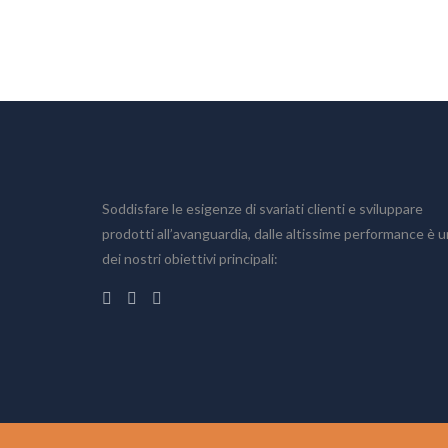
Soddisfare le esigenze di svariati clienti e sviluppare
prodotti all’avanguardia, dalle altissime performance è 
dei nostri obiettivi principali: