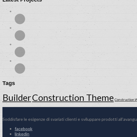
Tags
Builder
Construction Theme
Construction 
Soddisfare le esigenze di svariati clienti e sviluppare prodotti all’avangu
facebook
linkedin