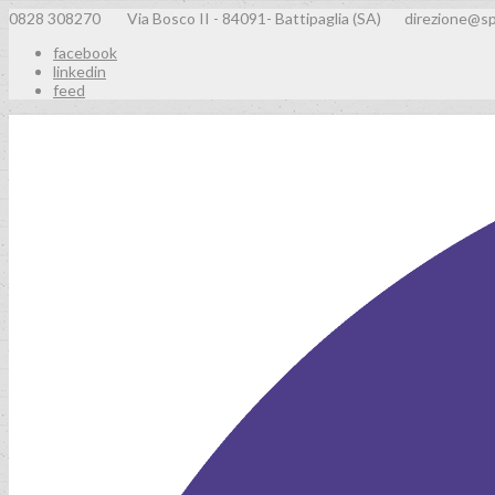
0828 308270
Via Bosco II - 84091- Battipaglia (SA)
direzione@sp
facebook
linkedin
feed