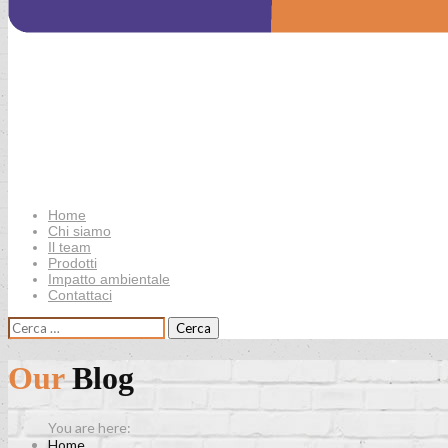
Home
Chi siamo
Il team
Prodotti
Impatto ambientale
Contattaci
Ricerca
per:
Our
Blog
Home