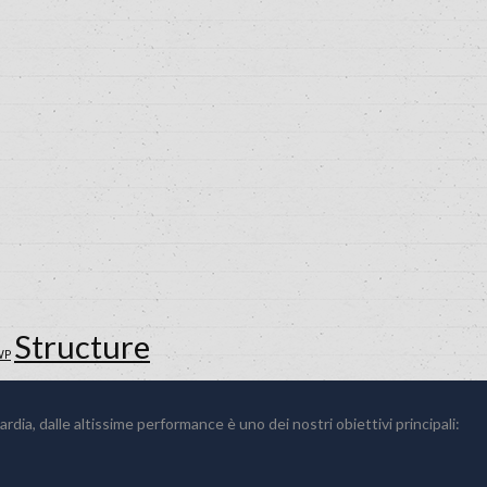
Structure
WP
ardia, dalle altissime performance è uno dei nostri obiettivi principali: