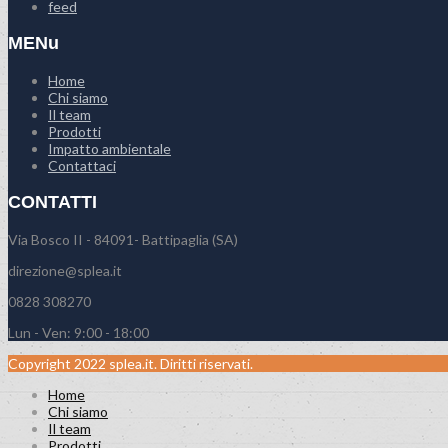
feed
MENu
Home
Chi siamo
Il team
Prodotti
Impatto ambientale
Contattaci
CONTATTI
Via Bosco II - 84091- Battipaglia (SA)
direzione@splea.it
0828 308270
Lun - Ven: 9:00 - 18:00
Copyright 2022 splea.it. Diritti riservati.
Home
Chi siamo
Il team
Prodotti